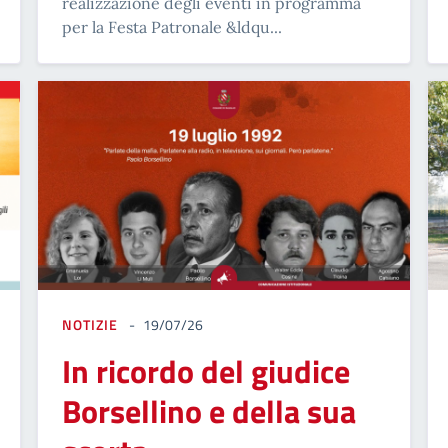
realizzazione degli eventi in programma
per la Festa Patronale &ldqu...
NOTIZIE
19/07/26
In ricordo del giudice
Borsellino e della sua