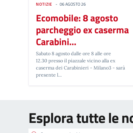
NOTIZIE
06 AGOSTO 26
Ecomobile: 8 agosto
parcheggio ex caserma
Carabini...
Sabato 8 agosto dalle ore 8 alle ore
12.30 presso il piazzale vicino alla ex
caserma dei Carabinieri - Milano3 - sarà
presente l...
Esplora tutte le n