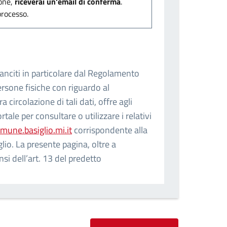
ione,
riceverai un'email di conferma
.
processo.
 sanciti in particolare dal Regolamento
ersone fisiche con riguardo al
 circolazione di tali dati, offre agli
ortale per consultare o utilizzare i relativi
une.basiglio.mi.it
corrispondente alla
io. La presente pagina, oltre a
nsi dell’art. 13 del predetto
i che si collegano al portale del Comune
tto e trasparente dei dati personali e
 sito del Comune di Basiglio e non