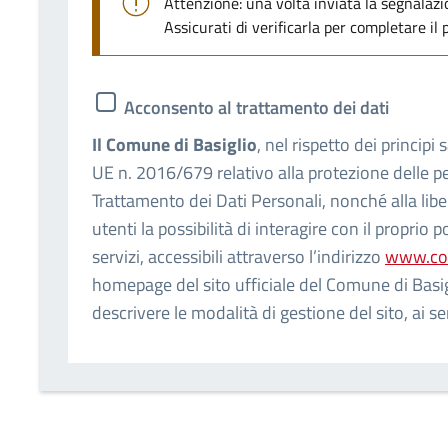
Attenzione: una volta inviata la segnalaz
Assicurati di verificarla per completare il 
Acconsento al trattamento dei dati
Il Comune di Basiglio
, nel rispetto dei principi
UE n. 2016/679 relativo alla protezione delle p
Trattamento dei Dati Personali, nonché alla libera
utenti la possibilità di interagire con il proprio p
servizi, accessibili attraverso l’indirizzo
www.com
homepage del sito ufficiale del Comune di Basigl
descrivere le modalità di gestione del sito, ai se
Regolamento ha lo scopo di informare gli utent
di Basiglio, anche riguardo al trattamento corre
alle relative garanzie riconosciute dalla legge.
Questa informativa è resa esclusivamente per il