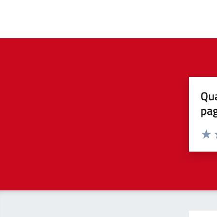
Qua
pa
Valuta 
Valut
V