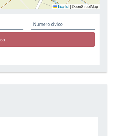
Leaflet
|
OpenStreetMap
rca