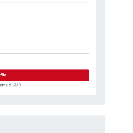
file
sima di 5MB